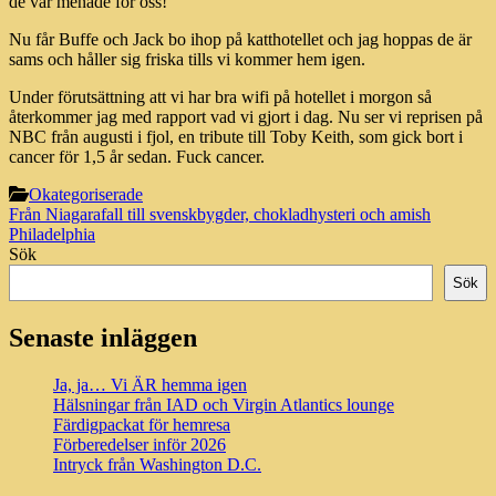
de var menade för oss!
Nu får Buffe och Jack bo ihop på katthotellet och jag hoppas de är
sams och håller sig friska tills vi kommer hem igen.
Under förutsättning att vi har bra wifi på hotellet i morgon så
återkommer jag med rapport vad vi gjort i dag. Nu ser vi reprisen på
NBC från augusti i fjol, en tribute till Toby Keith, som gick bort i
cancer för 1,5 år sedan. Fuck cancer.
Okategoriserade
Inläggsnavigering
Från Niagarafall till svenskbygder, chokladhysteri och amish
Philadelphia
Sök
Sök
Senaste inläggen
Ja, ja… Vi ÄR hemma igen
Hälsningar från IAD och Virgin Atlantics lounge
Färdigpackat för hemresa
Förberedelser inför 2026
Intryck från Washington D.C.