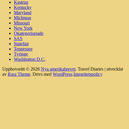
Kastrup
Kentucky
Maryland
Michigan
Missouri
New York
Okategoriserade
SAS
Statefair
Tennessee
Tyringe
Washington D.C.
Upphovsrätt © 2026
Nya amerikabrevet
.
Travel Diaries | utvecklat
av
Rara Theme
. Drivs med
WordPress
.
Integritetspolicy