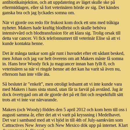
antibiotikainjektion, och att uppdatering av läget skulle ske på
eftermiddagen, eller så fort veterinären hörde av sig. Det kändes
ganska bra och jag lyckades somna om.
När vi gjorde oss redo för frukost kom dock ett sms med tråkiga
nyheter. Makers hade kraftig blodbrist och skulle behöva
intensivvård och blodtransfusion för att klara sig. Trolig orsak till
detta var cancer. Vi fick telefonnumret till veterinär Elise så att vi
kunde kontakta henne.
Det är många tankar som går runt i huvudet efter ett sådant besked,
men Johan och jag var helt överens om att Makers måste få somna
in. Hans bror Woody fick ju magcancer innan han fyllt 8, och
veterinären sa när vi ringde henne att det kan ha varit så även nu,
eftersom han inte ville äta.
Så beslutet är ”enkelt”, men otroligt ledsamt att vi inte kunde vara
med Makers i hans sista stund, utan får ta farväl på avstånd. Jag är
dock övertygad om att de gjorde det på ett fint och respektfullt sätt
trots att vi inte var närvarande.
Makers (och Woody) föddes den 5 april 2012 och kom hem till oss i
augusti samma år, efter det att vi varit på kryssning i Medelhavet.
Det var i samband med att vi bjöd in till 4th of July-samkväm som
Cattractives New Jersey och New Mexico dök upp på internet. Klart